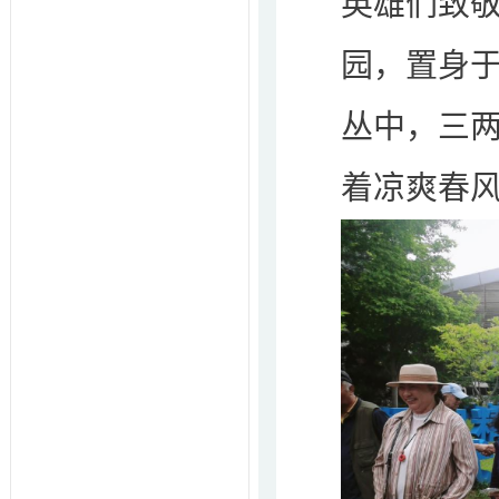
英雄们致
园，置身
丛中，三
着凉爽春